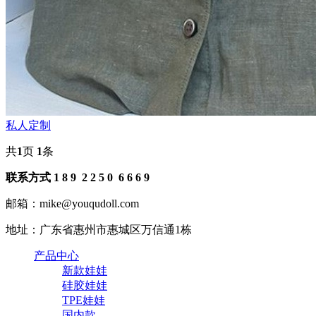
私人定制
共
1
页
1
条
联系方式
1
8
9
2
2
5
0
6
6
6
9
邮箱：mike@youqudoll.com
地址：广东省惠州市惠城区万信通1栋
产品中心
新款娃娃
硅胶娃娃
TPE娃娃
国内款